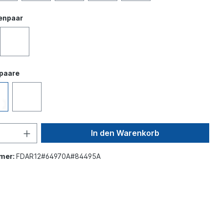
nenpaar
paare
In den Warenkorb
mer:
FDAR12#64970A#84495A