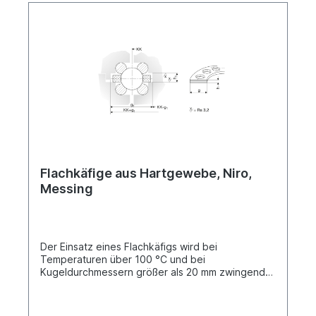
werden und liegen dann abglängt der Lieferung
bei. Für Serienbedarf sind Elastomerhüllen als
Meterware zur Selbstablängung erhältlich. Wir
empfehlen, die Enden mit Cyanarcylat-Kleber zu
verkleben (z.B. Loctite 406). Durch die
Verwendung der Elastomerhülle werden
Steifigkeit und Genauigkeit des Lagers leicht
reduziert. Auch die statische Tragzahl des Lagers
nimmt geringfügig ab. Gerne beraten wir Sie bei
der Auslegung und Konstruktion.
Flachkäfige aus Hartgewebe, Niro,
Messing
Der Einsatz eines Flachkäfigs wird bei
Temperaturen über 100 °C und bei
Kugeldurchmessern größer als 20 mm zwingend
erforderlich. Sonderlösungen wie z. B. kompletter
Korrosionsschutz oder Strahlungsresistenz sind
ebenfalls möglich.