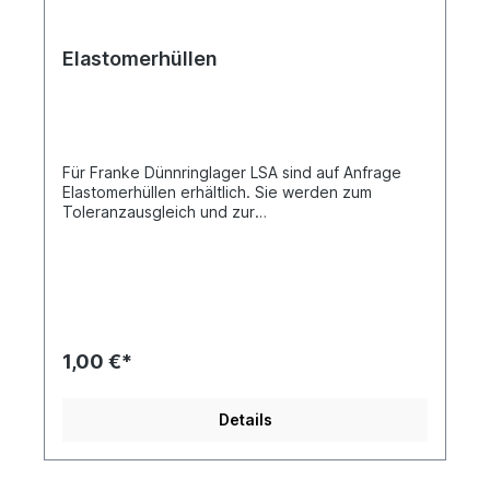
Elastomerhüllen
Für Franke Dünnringlager LSA sind auf Anfrage
Elastomerhüllen erhältlich. Sie werden zum
Toleranzausgleich und zur
Schwingungsentkopplung eingesetzt. Die
Laufruhe kann durch eine Elastomerhülle deutlich
gesteigert werden. Elastomerhüllen für das LSA 8
bieten darüberhinaus durch die Überlappung der
Ränder eine zusätzliche Abdichtung des Lagers.
GrößeAbmessungenmmBest.-Nr.Technische
Daten Ø DØ dM x N LSA 4 119,25 - 398,65 97,95
1,00 €*
- 377,35 10,65 x 6 101622 Werkstoff: NBR
Einsatztemperatur: -30 °C bis +80 °C LSA 6 130,3
- 397 1111,1 - 377,8 9,6 x 9,6 102674 " LSA 8
Details
158,81 - 781,11 136,47 - 758,77 11,17 x 10,74
100202 " Elastomerhüllen für Franke
Dünnringlager sind ab Lager lieferbar. Sie können
beim Kauf eines Dünnringlagers gleich mitbestellt