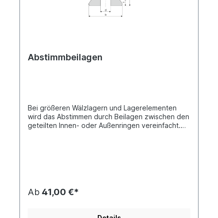
Abstimmbeilagen
Bei größeren Wälzlagern und Lagerelementen
wird das Abstimmen durch Beilagen zwischen den
geteilten Innen- oder Außenringen vereinfacht.
Die Abstimmbeilagen bestehen aus Niro-
Stahlblech. Für die Abstimmung empfiehlt es sich,
einen theoretischen Anfangsspalt von 0,5 mm in
der Konstruktionsauslegung vorzusehen.
Ab
41,00 €*
Details