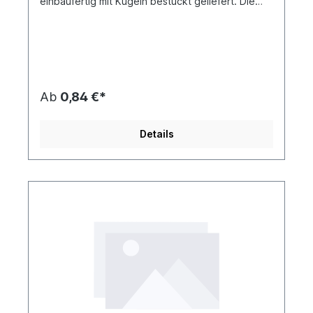
einbaufertig mit Kugeln bestückt geliefert. Die
Anzahl der Segmente ist abhängig vom
Lagerdurchmesser und der Kugelgröße. Für
besondere Einsatzfälle kann der Bandkäfig auch
einteilig bezogen werden.
Ab
0,84 €*
Details